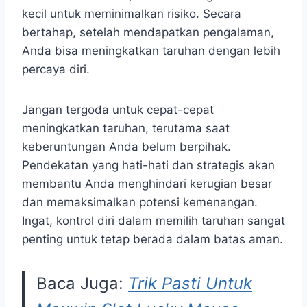
kecil untuk meminimalkan risiko. Secara
bertahap, setelah mendapatkan pengalaman,
Anda bisa meningkatkan taruhan dengan lebih
percaya diri.
Jangan tergoda untuk cepat-cepat
meningkatkan taruhan, terutama saat
keberuntungan Anda belum berpihak.
Pendekatan yang hati-hati dan strategis akan
membantu Anda menghindari kerugian besar
dan memaksimalkan potensi kemenangan.
Ingat, kontrol diri dalam memilih taruhan sangat
penting untuk tetap berada dalam batas aman.
Baca Juga:
Trik Pasti Untuk