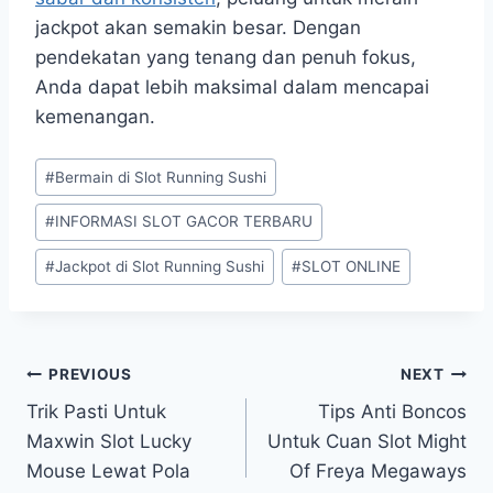
jackpot akan semakin besar. Dengan
pendekatan yang tenang dan penuh fokus,
Anda dapat lebih maksimal dalam mencapai
kemenangan.
Post
#
Bermain di Slot Running Sushi
Tags:
#
INFORMASI SLOT GACOR TERBARU
#
Jackpot di Slot Running Sushi
#
SLOT ONLINE
Post
PREVIOUS
NEXT
Trik Pasti Untuk
Tips Anti Boncos
navigation
Maxwin Slot Lucky
Untuk Cuan Slot Might
Mouse Lewat Pola
Of Freya Megaways