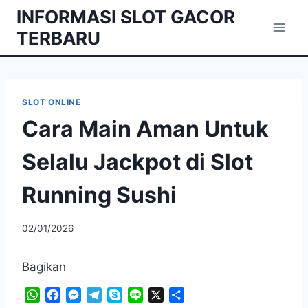
Skip
INFORMASI SLOT GACOR
to
TERBARU
content
SLOT ONLINE
Cara Main Aman Untuk
Selalu Jackpot di Slot
Running Sushi
02/01/2026
Bagikan
W
F
M
T
S
L
X
S