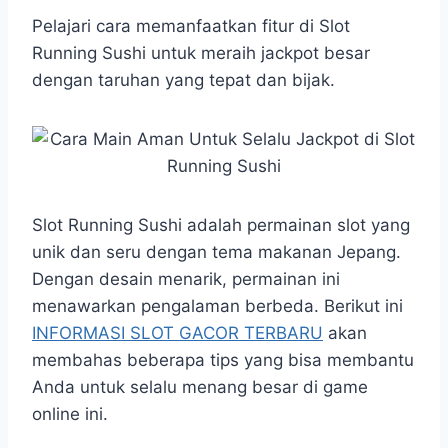
h
a
e
e
k
i
h
a
c
s
l
y
n
a
Pelajari cara memanfaatkan fitur di Slot
t
e
s
e
p
e
r
Running Sushi untuk meraih jackpot besar
s
b
e
g
e
e
dengan taruhan yang tepat dan bijak.
A
o
n
r
p
o
g
a
p
k
e
m
r
Slot Running Sushi adalah permainan slot yang
unik dan seru dengan tema makanan Jepang.
Dengan desain menarik, permainan ini
menawarkan pengalaman berbeda. Berikut ini
INFORMASI SLOT GACOR TERBARU
akan
membahas beberapa tips yang bisa membantu
Anda untuk selalu menang besar di game
online ini.