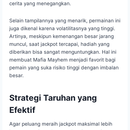
cerita yang menegangkan.
Selain tampilannya yang menarik, permainan ini
juga dikenal karena volatilitasnya yang tinggi.
Artinya, meskipun kemenangan besar jarang
muncul, saat jackpot tercapai, hadiah yang
diberikan bisa sangat menguntungkan. Hal ini
membuat Mafia Mayhem menjadi favorit bagi
pemain yang suka risiko tinggi dengan imbalan
besar.
Strategi Taruhan yang
Efektif
Agar peluang meraih jackpot maksimal lebih