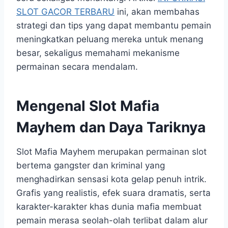
SLOT GACOR TERBARU
ini, akan membahas
strategi dan tips yang dapat membantu pemain
meningkatkan peluang mereka untuk menang
besar, sekaligus memahami mekanisme
permainan secara mendalam.
Mengenal Slot Mafia
Mayhem dan Daya Tariknya
Slot Mafia Mayhem merupakan permainan slot
bertema gangster dan kriminal yang
menghadirkan sensasi kota gelap penuh intrik.
Grafis yang realistis, efek suara dramatis, serta
karakter-karakter khas dunia mafia membuat
pemain merasa seolah-olah terlibat dalam alur