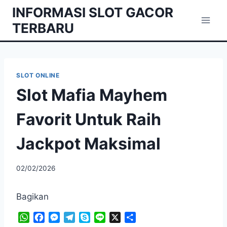
Skip
INFORMASI SLOT GACOR
to
TERBARU
content
SLOT ONLINE
Slot Mafia Mayhem
Favorit Untuk Raih
Jackpot Maksimal
02/02/2026
Bagikan
W
F
M
T
S
L
X
S