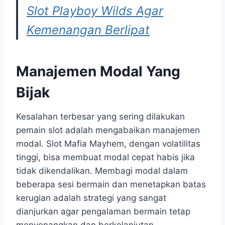
Slot Playboy Wilds Agar
Kemenangan Berlipat
Manajemen Modal Yang
Bijak
Kesalahan terbesar yang sering dilakukan
pemain slot adalah mengabaikan manajemen
modal. Slot Mafia Mayhem, dengan volatilitas
tinggi, bisa membuat modal cepat habis jika
tidak dikendalikan. Membagi modal dalam
beberapa sesi bermain dan menetapkan batas
kerugian adalah strategi yang sangat
dianjurkan agar pengalaman bermain tetap