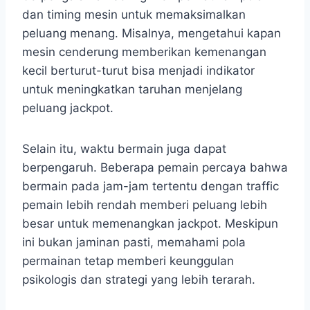
dan timing mesin untuk memaksimalkan
peluang menang. Misalnya, mengetahui kapan
mesin cenderung memberikan kemenangan
kecil berturut-turut bisa menjadi indikator
untuk meningkatkan taruhan menjelang
peluang jackpot.
Selain itu, waktu bermain juga dapat
berpengaruh. Beberapa pemain percaya bahwa
bermain pada jam-jam tertentu dengan traffic
pemain lebih rendah memberi peluang lebih
besar untuk memenangkan jackpot. Meskipun
ini bukan jaminan pasti, memahami pola
permainan tetap memberi keunggulan
psikologis dan strategi yang lebih terarah.