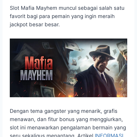
h
a
e
e
k
i
h
a
c
s
l
y
n
a
Slot Mafia Mayhem muncul sebagai salah satu
t
e
s
e
p
e
r
favorit bagi para pemain yang ingin meraih
s
b
e
g
e
e
jackpot besar besar.
A
o
n
r
p
o
g
a
p
k
e
m
r
Dengan tema gangster yang menarik, grafis
menawan, dan fitur bonus yang menggiurkan,
slot ini menawarkan pengalaman bermain yang
seru sekaligus menantang. Artikel
INFORMASI