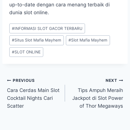
up-to-date dengan cara menang terbaik di
dunia slot online.
Post
#
INFORMASI SLOT GACOR TERBARU
Tags:
#
Situs Slot Mafia Mayhem
#
Slot Mafia Mayhem
#
SLOT ONLINE
Post
PREVIOUS
NEXT
Cara Cerdas Main Slot
Tips Ampuh Meraih
navigation
Cocktail Nights Cari
Jackpot di Slot Power
Scatter
of Thor Megaways