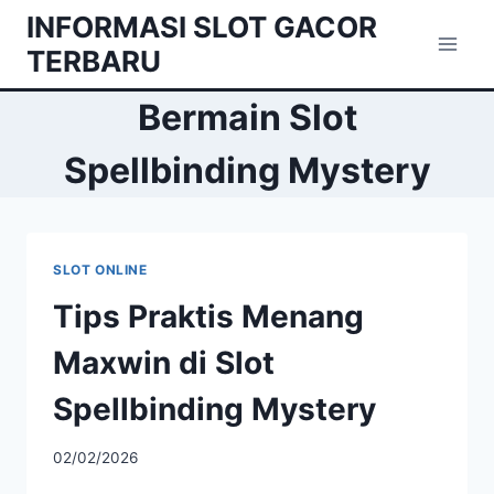
Skip
INFORMASI SLOT GACOR
to
TERBARU
content
Bermain Slot
Spellbinding Mystery
SLOT ONLINE
Tips Praktis Menang
Maxwin di Slot
Spellbinding Mystery
02/02/2026