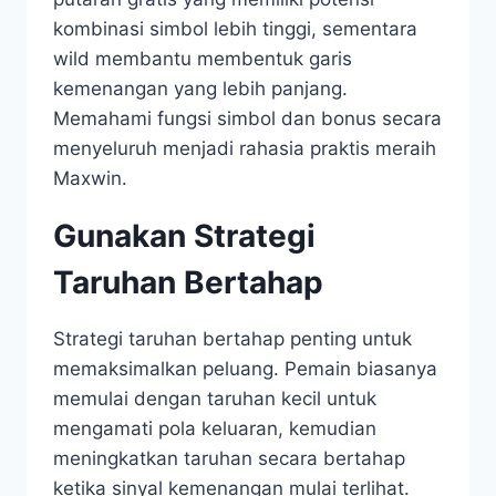
kombinasi simbol lebih tinggi, sementara
wild membantu membentuk garis
kemenangan yang lebih panjang.
Memahami fungsi simbol dan bonus secara
menyeluruh menjadi rahasia praktis meraih
Maxwin.
Gunakan Strategi
Taruhan Bertahap
Strategi taruhan bertahap penting untuk
memaksimalkan peluang. Pemain biasanya
memulai dengan taruhan kecil untuk
mengamati pola keluaran, kemudian
meningkatkan taruhan secara bertahap
ketika sinyal kemenangan mulai terlihat.