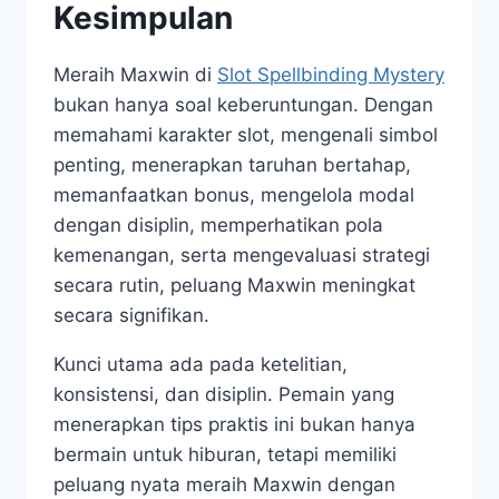
Kesimpulan
Meraih Maxwin di
Slot Spellbinding Mystery
bukan hanya soal keberuntungan. Dengan
memahami karakter slot, mengenali simbol
penting, menerapkan taruhan bertahap,
memanfaatkan bonus, mengelola modal
dengan disiplin, memperhatikan pola
kemenangan, serta mengevaluasi strategi
secara rutin, peluang Maxwin meningkat
secara signifikan.
Kunci utama ada pada ketelitian,
konsistensi, dan disiplin. Pemain yang
menerapkan tips praktis ini bukan hanya
bermain untuk hiburan, tetapi memiliki
peluang nyata meraih Maxwin dengan