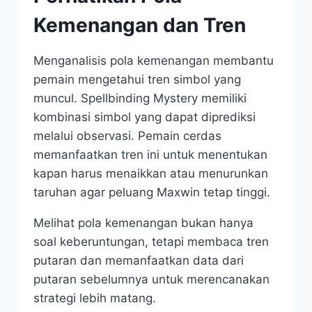
Kemenangan dan Tren
Menganalisis pola kemenangan membantu
pemain mengetahui tren simbol yang
muncul. Spellbinding Mystery memiliki
kombinasi simbol yang dapat diprediksi
melalui observasi. Pemain cerdas
memanfaatkan tren ini untuk menentukan
kapan harus menaikkan atau menurunkan
taruhan agar peluang Maxwin tetap tinggi.
Melihat pola kemenangan bukan hanya
soal keberuntungan, tetapi membaca tren
putaran dan memanfaatkan data dari
putaran sebelumnya untuk merencanakan
strategi lebih matang.