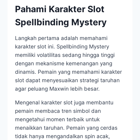
Pahami Karakter Slot
Spellbinding Mystery
Langkah pertama adalah memahami
karakter slot ini. Spellbinding Mystery
memiliki volatilitas sedang hingga tinggi
dengan mekanisme kemenangan yang
dinamis. Pemain yang memahami karakter
slot dapat menyesuaikan strategi taruhan
agar peluang Maxwin lebih besar.
Mengenal karakter slot juga membantu
pemain membaca tren simbol dan
mengetahui momen terbaik untuk
menaikkan taruhan. Pemain yang cerdas
tidak hanya mengandalkan spin acak,