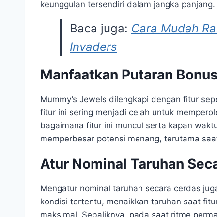
keunggulan tersendiri dalam jangka panjang.
Baca juga:
Cara Mudah Rai
Invaders
Manfaatkan Putaran Bonus
Mummy’s Jewels dilengkapi dengan fitur seper
fitur ini sering menjadi celah untuk memper
bagaimana fitur ini muncul serta kapan wakt
memperbesar potensi menang, terutama saat 
Atur Nominal Taruhan Sec
Mengatur nominal taruhan secara cerdas jug
kondisi tertentu, menaikkan taruhan saat fit
maksimal. Sebaliknya, pada saat ritme perm