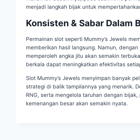
menjadi langkah bijak untuk mempertahanka
Konsisten & Sabar Dalam 
Permainan slot seperti Mummy’s Jewels mem
memberikan hasil langsung. Namun, dengan k
memperoleh angka jitu akan semakin terbuka.
berkala dapat meningkatkan efektivitas setia
Slot Mummy’s Jewels menyimpan banyak pel
strategi di balik tampilannya yang menarik.
RNG, serta mengelola taruhan dengan bijak,
kemenangan besar akan semakin nyata.