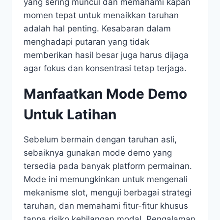
yang sering muncul dan memahami kapan
momen tepat untuk menaikkan taruhan
adalah hal penting. Kesabaran dalam
menghadapi putaran yang tidak
memberikan hasil besar juga harus dijaga
agar fokus dan konsentrasi tetap terjaga.
Manfaatkan Mode Demo
Untuk Latihan
Sebelum bermain dengan taruhan asli,
sebaiknya gunakan mode demo yang
tersedia pada banyak platform permainan.
Mode ini memungkinkan untuk mengenali
mekanisme slot, menguji berbagai strategi
taruhan, dan memahami fitur-fitur khusus
tanpa risiko kehilangan modal. Pengalaman