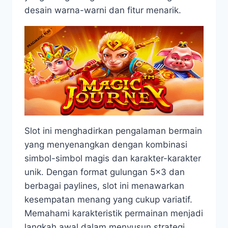
desain warna-warni dan fitur menarik.
Slot ini menghadirkan pengalaman bermain
yang menyenangkan dengan kombinasi
simbol-simbol magis dan karakter-karakter
unik. Dengan format gulungan 5×3 dan
berbagai paylines, slot ini menawarkan
kesempatan menang yang cukup variatif.
Memahami karakteristik permainan menjadi
langkah awal dalam menyusun strategi