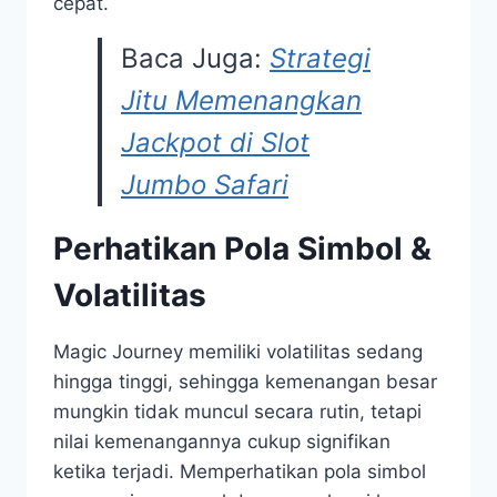
cepat.
Baca Juga:
Strategi
Jitu Memenangkan
Jackpot di Slot
Jumbo Safari
Perhatikan Pola Simbol &
Volatilitas
Magic Journey memiliki volatilitas sedang
hingga tinggi, sehingga kemenangan besar
mungkin tidak muncul secara rutin, tetapi
nilai kemenangannya cukup signifikan
ketika terjadi. Memperhatikan pola simbol