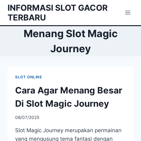
Skip
INFORMASI SLOT GACOR
to
TERBARU
content
Menang Slot Magic
Journey
SLOT ONLINE
Cara Agar Menang Besar
Di Slot Magic Journey
08/07/2025
Slot Magic Journey merupakan permainan
yang mengusung tema fantasi dengan