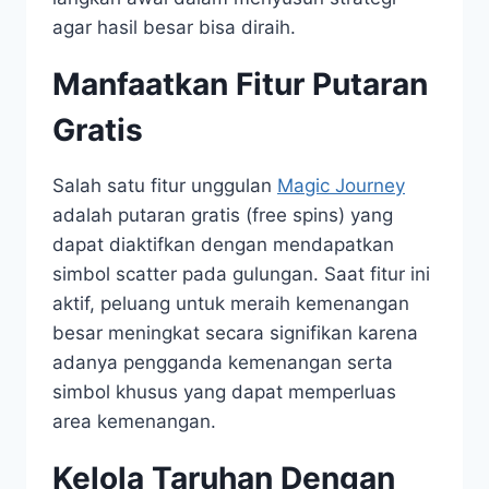
agar hasil besar bisa diraih.
Manfaatkan Fitur Putaran
Gratis
Salah satu fitur unggulan
Magic Journey
adalah putaran gratis (free spins) yang
dapat diaktifkan dengan mendapatkan
simbol scatter pada gulungan. Saat fitur ini
aktif, peluang untuk meraih kemenangan
besar meningkat secara signifikan karena
adanya pengganda kemenangan serta
simbol khusus yang dapat memperluas
area kemenangan.
Kelola Taruhan Dengan