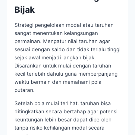
Bijak
Strategi pengelolaan modal atau taruhan
sangat menentukan kelangsungan
permainan. Mengatur nilai taruhan agar
sesuai dengan saldo dan tidak terlalu tinggi
sejak awal menjadi langkah bijak.
Disarankan untuk mulai dengan taruhan
kecil terlebih dahulu guna memperpanjang
waktu bermain dan memahami pola
putaran.
Setelah pola mulai terlihat, taruhan bisa
ditingkatkan secara bertahap agar potensi
keuntungan lebih besar dapat diperoleh
tanpa risiko kehilangan modal secara