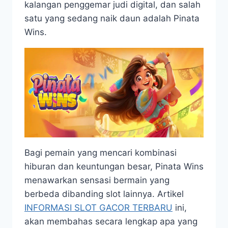
kalangan penggemar judi digital, dan salah
satu yang sedang naik daun adalah Pinata
Wins.
Bagi pemain yang mencari kombinasi
hiburan dan keuntungan besar, Pinata Wins
menawarkan sensasi bermain yang
berbeda dibanding slot lainnya. Artikel
INFORMASI SLOT GACOR TERBARU
ini,
akan membahas secara lengkap apa yang