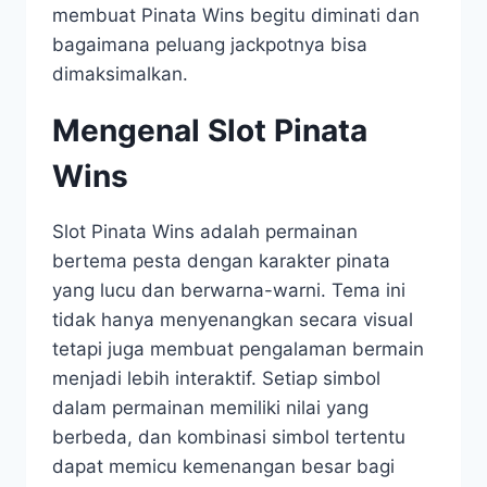
membuat Pinata Wins begitu diminati dan
bagaimana peluang jackpotnya bisa
dimaksimalkan.
Mengenal Slot Pinata
Wins
Slot Pinata Wins adalah permainan
bertema pesta dengan karakter pinata
yang lucu dan berwarna-warni. Tema ini
tidak hanya menyenangkan secara visual
tetapi juga membuat pengalaman bermain
menjadi lebih interaktif. Setiap simbol
dalam permainan memiliki nilai yang
berbeda, dan kombinasi simbol tertentu
dapat memicu kemenangan besar bagi