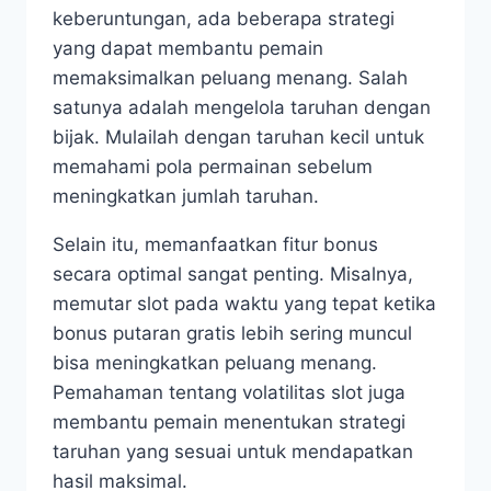
keberuntungan, ada beberapa strategi
yang dapat membantu pemain
memaksimalkan peluang menang. Salah
satunya adalah mengelola taruhan dengan
bijak. Mulailah dengan taruhan kecil untuk
memahami pola permainan sebelum
meningkatkan jumlah taruhan.
Selain itu, memanfaatkan fitur bonus
secara optimal sangat penting. Misalnya,
memutar slot pada waktu yang tepat ketika
bonus putaran gratis lebih sering muncul
bisa meningkatkan peluang menang.
Pemahaman tentang volatilitas slot juga
membantu pemain menentukan strategi
taruhan yang sesuai untuk mendapatkan
hasil maksimal.