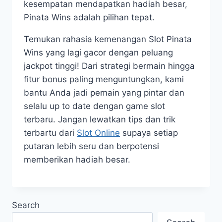
kesempatan mendapatkan hadiah besar,
Pinata Wins adalah pilihan tepat.
Temukan rahasia kemenangan Slot Pinata
Wins yang lagi gacor dengan peluang
jackpot tinggi! Dari strategi bermain hingga
fitur bonus paling menguntungkan, kami
bantu Anda jadi pemain yang pintar dan
selalu up to date dengan game slot
terbaru. Jangan lewatkan tips dan trik
terbartu dari
Slot Online
supaya setiap
putaran lebih seru dan berpotensi
memberikan hadiah besar.
Search