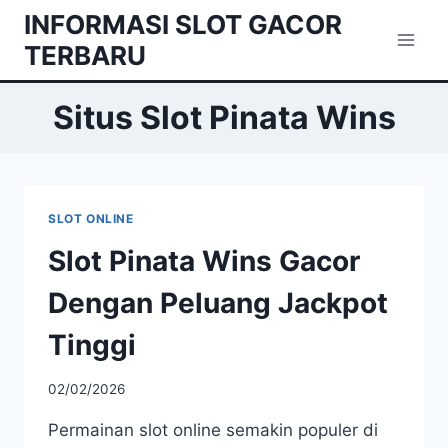
Skip
INFORMASI SLOT GACOR
to
TERBARU
content
Situs Slot Pinata Wins
SLOT ONLINE
Slot Pinata Wins Gacor
Dengan Peluang Jackpot
Tinggi
02/02/2026
Permainan slot online semakin populer di