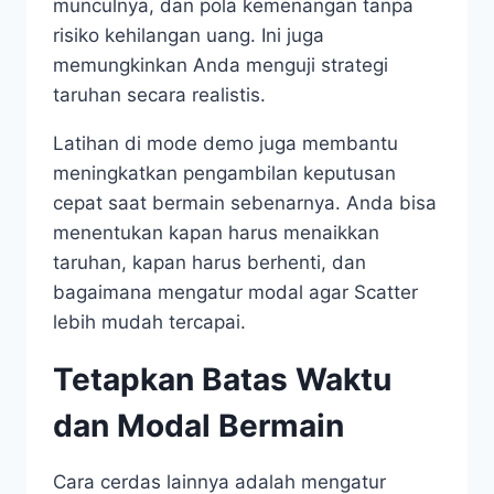
munculnya, dan pola kemenangan tanpa
risiko kehilangan uang. Ini juga
memungkinkan Anda menguji strategi
taruhan secara realistis.
Latihan di mode demo juga membantu
meningkatkan pengambilan keputusan
cepat saat bermain sebenarnya. Anda bisa
menentukan kapan harus menaikkan
taruhan, kapan harus berhenti, dan
bagaimana mengatur modal agar Scatter
lebih mudah tercapai.
Tetapkan Batas Waktu
dan Modal Bermain
Cara cerdas lainnya adalah mengatur