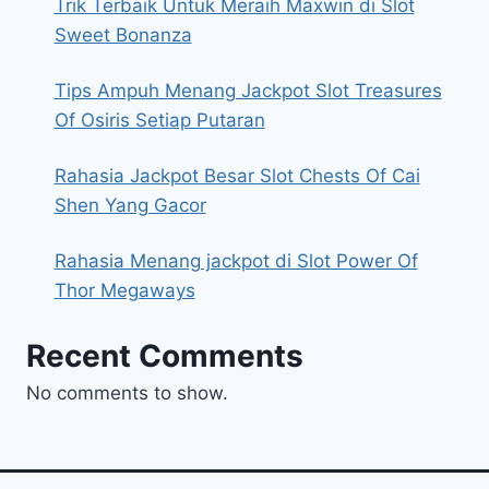
Trik Terbaik Untuk Meraih Maxwin di Slot
Sweet Bonanza
Tips Ampuh Menang Jackpot Slot Treasures
Of Osiris Setiap Putaran
Rahasia Jackpot Besar Slot Chests Of Cai
Shen Yang Gacor
Rahasia Menang jackpot di Slot Power Of
Thor Megaways
Recent Comments
No comments to show.