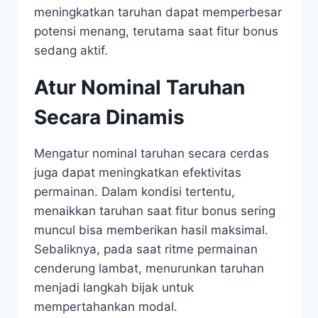
meningkatkan taruhan dapat memperbesar
potensi menang, terutama saat fitur bonus
sedang aktif.
Atur Nominal Taruhan
Secara Dinamis
Mengatur nominal taruhan secara cerdas
juga dapat meningkatkan efektivitas
permainan. Dalam kondisi tertentu,
menaikkan taruhan saat fitur bonus sering
muncul bisa memberikan hasil maksimal.
Sebaliknya, pada saat ritme permainan
cenderung lambat, menurunkan taruhan
menjadi langkah bijak untuk
mempertahankan modal.