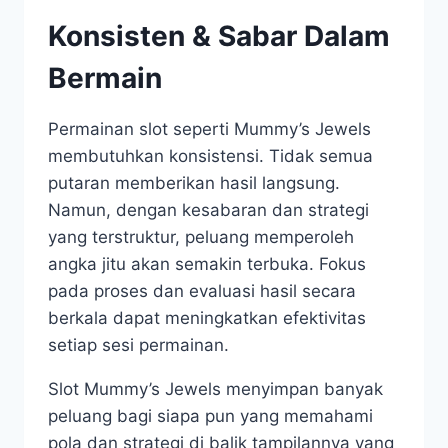
Konsisten & Sabar Dalam
Bermain
Permainan slot seperti Mummy’s Jewels
membutuhkan konsistensi. Tidak semua
putaran memberikan hasil langsung.
Namun, dengan kesabaran dan strategi
yang terstruktur, peluang memperoleh
angka jitu akan semakin terbuka. Fokus
pada proses dan evaluasi hasil secara
berkala dapat meningkatkan efektivitas
setiap sesi permainan.
Slot Mummy’s Jewels menyimpan banyak
peluang bagi siapa pun yang memahami
pola dan strategi di balik tampilannya yang