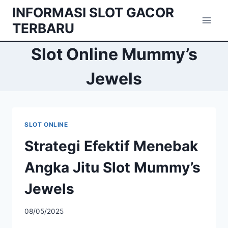
Skip
INFORMASI SLOT GACOR
to
TERBARU
content
Slot Online Mummy’s
Jewels
SLOT ONLINE
Strategi Efektif Menebak
Angka Jitu Slot Mummy’s
Jewels
08/05/2025