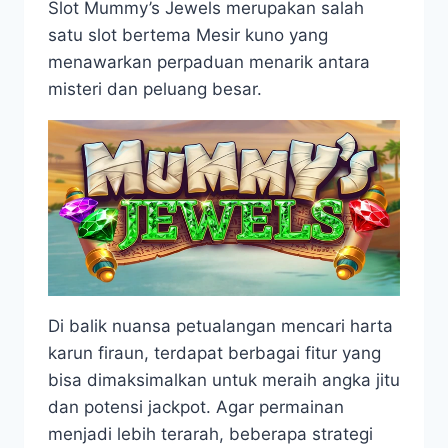
Slot Mummy’s Jewels merupakan salah
satu slot bertema Mesir kuno yang
menawarkan perpaduan menarik antara
misteri dan peluang besar.
Di balik nuansa petualangan mencari harta
karun firaun, terdapat berbagai fitur yang
bisa dimaksimalkan untuk meraih angka jitu
dan potensi jackpot. Agar permainan
menjadi lebih terarah, beberapa strategi