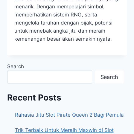
menarik. Dengan mempelajari simbol,
memperhatikan sistem RNG, serta
mengelola taruhan dengan bijak, potensi
untuk menebak angka jitu dan meraih
kemenangan besar akan semakin nyata.
Search
Search
Recent Posts
Rahasia Jitu Slot Pirate Queen 2 Bagi Pemula
Trik Terbaik Untuk Meraih Maxwin di Slot