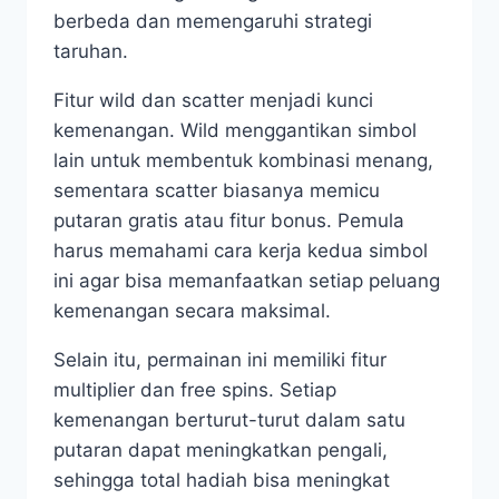
berbeda dan memengaruhi strategi
taruhan.
Fitur wild dan scatter menjadi kunci
kemenangan. Wild menggantikan simbol
lain untuk membentuk kombinasi menang,
sementara scatter biasanya memicu
putaran gratis atau fitur bonus. Pemula
harus memahami cara kerja kedua simbol
ini agar bisa memanfaatkan setiap peluang
kemenangan secara maksimal.
Selain itu, permainan ini memiliki fitur
multiplier dan free spins. Setiap
kemenangan berturut-turut dalam satu
putaran dapat meningkatkan pengali,
sehingga total hadiah bisa meningkat