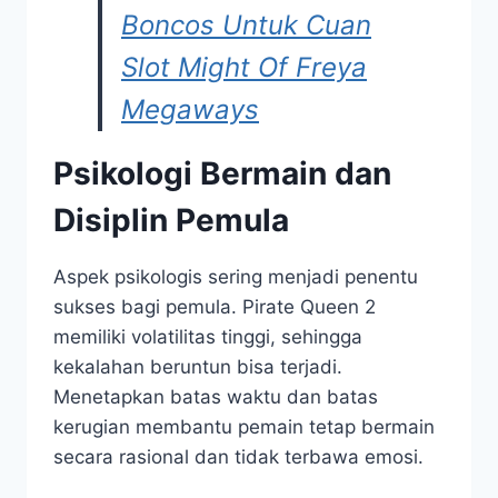
Boncos Untuk Cuan
Slot Might Of Freya
Megaways
Psikologi Bermain dan
Disiplin Pemula
Aspek psikologis sering menjadi penentu
sukses bagi pemula. Pirate Queen 2
memiliki volatilitas tinggi, sehingga
kekalahan beruntun bisa terjadi.
Menetapkan batas waktu dan batas
kerugian membantu pemain tetap bermain
secara rasional dan tidak terbawa emosi.