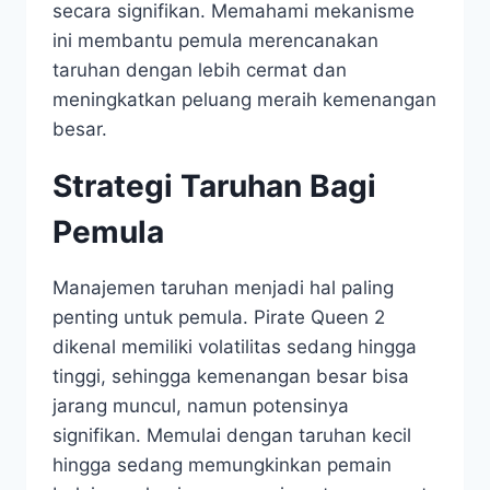
secara signifikan. Memahami mekanisme
ini membantu pemula merencanakan
taruhan dengan lebih cermat dan
meningkatkan peluang meraih kemenangan
besar.
Strategi Taruhan Bagi
Pemula
Manajemen taruhan menjadi hal paling
penting untuk pemula. Pirate Queen 2
dikenal memiliki volatilitas sedang hingga
tinggi, sehingga kemenangan besar bisa
jarang muncul, namun potensinya
signifikan. Memulai dengan taruhan kecil
hingga sedang memungkinkan pemain