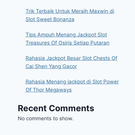
Trik Terbaik Untuk Meraih Maxwin di
Slot Sweet Bonanza
Tips Ampuh Menang Jackpot Slot
Treasures Of Osiris Setiap Putaran
Rahasia Jackpot Besar Slot Chests Of
Cai Shen Yang Gacor
Rahasia Menang jackpot di Slot Power
Of Thor Megaways
Recent Comments
No comments to show.