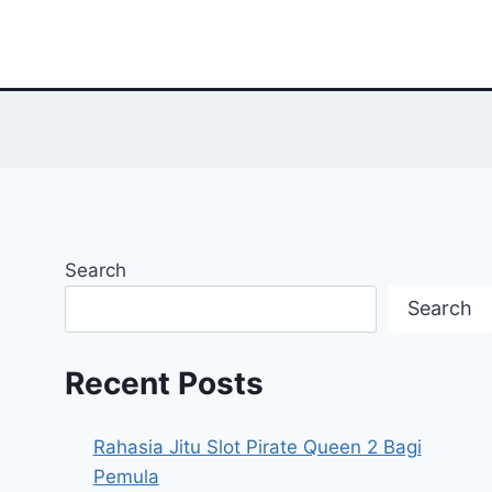
Search
Search
Recent Posts
Rahasia Jitu Slot Pirate Queen 2 Bagi
Pemula