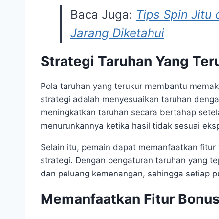
Baca Juga:
Tips Spin Jitu 
Jarang Diketahui
Strategi Taruhan Yang Ter
Pola taruhan yang terukur membantu memaksi
strategi adalah menyesuaikan taruhan denga
meningkatkan taruhan secara bertahap sete
menurunkannya ketika hasil tidak sesuai eksp
Selain itu, pemain dapat memanfaatkan fitur
strategi. Dengan pengaturan taruhan yang te
dan peluang kemenangan, sehingga setiap put
Memanfaatkan Fitur Bonus