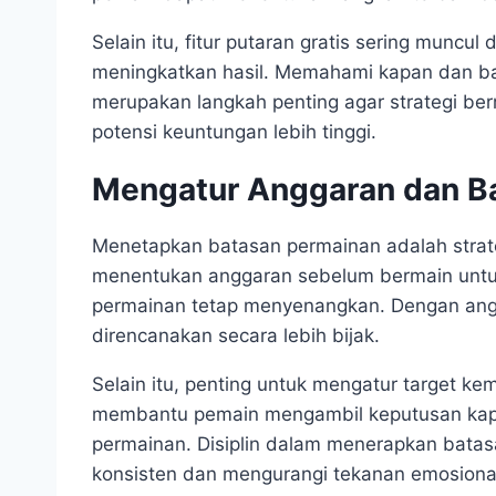
Selain itu, fitur putaran gratis sering mun
meningkatkan hasil. Memahami kapan dan ba
merupakan langkah penting agar strategi berm
potensi keuntungan lebih tinggi.
Mengatur Anggaran dan B
Menetapkan batasan permainan adalah strate
menentukan anggaran sebelum bermain untuk
permainan tetap menyenangkan. Dengan angga
direncanakan secara lebih bijak.
Selain itu, penting untuk mengatur target ke
membantu pemain mengambil keputusan kapa
permainan. Disiplin dalam menerapkan batas
konsisten dan mengurangi tekanan emosional