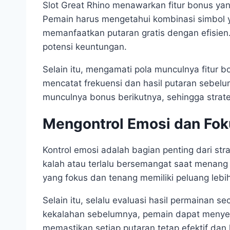
Slot Great Rhino menawarkan fitur bonus yan
Pemain harus mengetahui kombinasi simbol
memanfaatkan putaran gratis dengan efisie
potensi keuntungan.
Selain itu, mengamati pola munculnya fitur 
mencatat frekuensi dan hasil putaran sebel
munculnya bonus berikutnya, sehingga strateg
Mengontrol Emosi dan Fo
Kontrol emosi adalah bagian penting dari stra
kalah atau terlalu bersemangat saat menan
yang fokus dan tenang memiliki peluang lebi
Selain itu, selalu evaluasi hasil permainan
kekalahan sebelumnya, pemain dapat menyesu
memastikan setiap putaran tetap efektif dan 