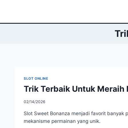
Skip
to
content
Tr
SLOT ONLINE
Trik Terbaik Untuk Meraih
02/14/2026
Slot Sweet Bonanza menjadi favorit banyak
mekanisme permainan yang unik.