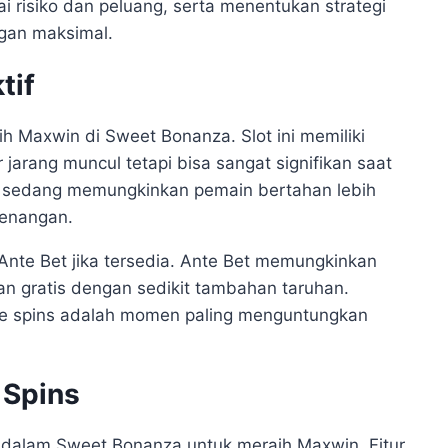
 risiko dan peluang, serta menentukan strategi
gan maksimal.
tif
 Maxwin di Sweet Bonanza. Slot ini memiliki
 jarang muncul tetapi bisa sangat signifikan saat
ga sedang memungkinkan pemain bertahan lebih
enangan.
 Ante Bet jika tersedia. Ante Bet memungkinkan
n gratis dengan sedikit tambahan taruhan.
 free spins adalah momen paling menguntungkan
 Spins
 dalam Sweet Bonanza untuk meraih Maxwin. Fitur