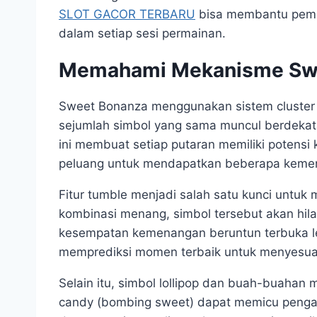
SLOT GACOR TERBARU
bisa membantu pema
dalam setiap sesi permainan.
Memahami Mekanisme Sw
Sweet Bonanza menggunakan sistem cluster 
sejumlah simbol yang sama muncul berdekatan
ini membuat setiap putaran memiliki poten
peluang untuk mendapatkan beberapa kemenan
Fitur tumble menjadi salah satu kunci untuk
kombinasi menang, simbol tersebut akan hila
kesempatan kemenangan beruntun terbuka l
memprediksi momen terbaik untuk menyesua
Selain itu, simbol lollipop dan buah-buahan 
candy (bombing sweet) dapat memicu pengali 