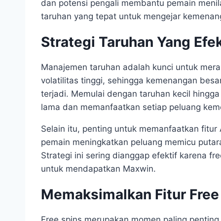
dan potensi pengali membantu pemain menilai
taruhan yang tepat untuk mengejar kemenan
Strategi Taruhan Yang Efek
Manajemen taruhan adalah kunci untuk meraih
volatilitas tinggi, sehingga kemenangan besar
terjadi. Memulai dengan taruhan kecil hing
lama dan memanfaatkan setiap peluang kem
Selain itu, penting untuk memanfaatkan fitur
pemain meningkatkan peluang memicu putara
Strategi ini sering dianggap efektif karena
untuk mendapatkan Maxwin.
Memaksimalkan Fitur Free
Free spins merupakan momen paling penting