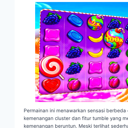
Permainan ini menawarkan sensasi berbeda d
kemenangan cluster dan fitur tumble yang m
kemenangan beruntun. Meski terlihat sederha