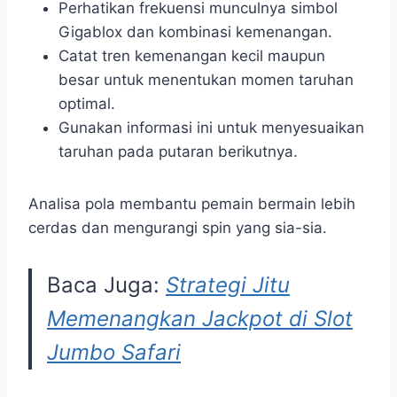
Perhatikan frekuensi munculnya simbol
Gigablox dan kombinasi kemenangan.
Catat tren kemenangan kecil maupun
besar untuk menentukan momen taruhan
optimal.
Gunakan informasi ini untuk menyesuaikan
taruhan pada putaran berikutnya.
Analisa pola membantu pemain bermain lebih
cerdas dan mengurangi spin yang sia-sia.
Baca Juga:
Strategi Jitu
Memenangkan Jackpot di Slot
Jumbo Safari