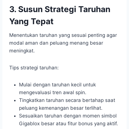
3. Susun Strategi Taruhan
Yang Tepat
Menentukan taruhan yang sesuai penting agar
modal aman dan peluang menang besar
meningkat.
Tips strategi taruhan:
Mulai dengan taruhan kecil untuk
mengevaluasi tren awal spin.
Tingkatkan taruhan secara bertahap saat
peluang kemenangan besar terlihat.
Sesuaikan taruhan dengan momen simbol
Gigablox besar atau fitur bonus yang aktif.