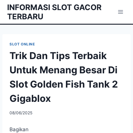
Skip
INFORMASI SLOT GACOR
to
TERBARU
content
SLOT ONLINE
Trik Dan Tips Terbaik
Untuk Menang Besar Di
Slot Golden Fish Tank 2
Gigablox
08/06/2025
Bagikan