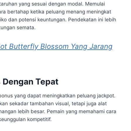
h taruhan yang sesuai dengan modal. Memulai
ara bertahap ketika peluang menang meningkat
o dan potensi keuntungan. Pendekatan ini lebih
tungan semata.
Slot Butterfly Blossom Yang Jarang
s Dengan Tepat
 bonus yang dapat meningkatkan peluang jackpot.
ukan sekadar tambahan visual, tetapi juga alat
nangan lebih besar. Pemain yang memahami cara
keunggulan kompetitif.