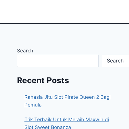
Search
Search
Recent Posts
Rahasia Jitu Slot Pirate Queen 2 Bagi
Pemula
Trik Terbaik Untuk Meraih Maxwin di
Slot Sweet Bonanza