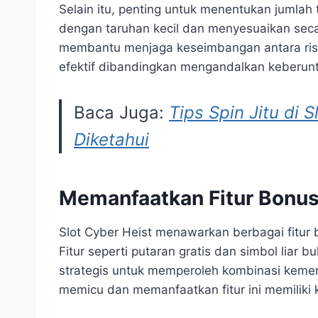
Selain itu, penting untuk menentukan jumla
dengan taruhan kecil dan menyesuaikan sec
membantu menjaga keseimbangan antara risik
efektif dibandingkan mengandalkan keberun
Baca Juga:
Tips Spin Jitu di 
Diketahui
Memanfaatkan Fitur Bonu
Slot Cyber Heist menawarkan berbagai fitur
Fitur seperti putaran gratis dan simbol liar b
strategis untuk memperoleh kombinasi keme
memicu dan memanfaatkan fitur ini memiliki 