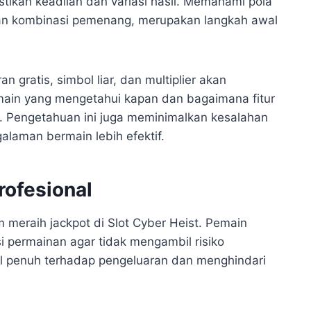
tikan keadilan dan variasi hasil. Memahami pola
an kombinasi pemenang, merupakan langkah awal
an gratis, simbol liar, dan multiplier akan
ain yang mengetahui kapan dan bagaimana fitur
ar. Pengetahuan ini juga meminimalkan kesalahan
laman bermain lebih efektif.
rofesional
meraih jackpot di Slot Cyber Heist. Pemain
i permainan agar tidak mengambil risiko
rol penuh terhadap pengeluaran dan menghindari