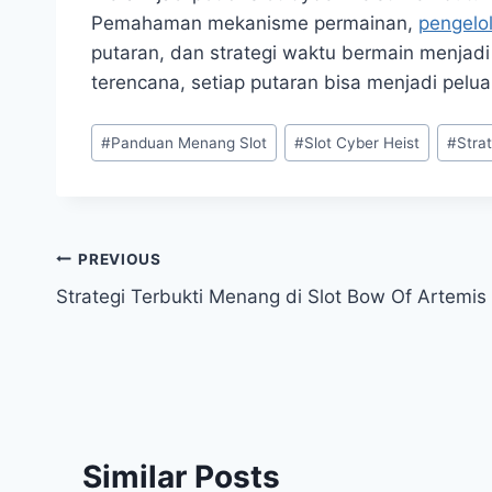
Pemahaman mekanisme permainan,
pengelo
putaran, dan strategi waktu bermain menjad
terencana, setiap putaran bisa menjadi pelu
Post
#
Panduan Menang Slot
#
Slot Cyber Heist
#
Stra
Tags:
Post
PREVIOUS
Strategi Terbukti Menang di Slot Bow Of Artemis
navigation
Similar Posts