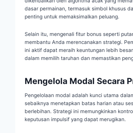
dikendalikan oleh algoritma acak yang memas
dasar permainan, termasuk simbol khusus d
penting untuk memaksimalkan peluang.
Selain itu, mengenali fitur bonus seperti putar
membantu Anda merencanakan strategi. Pem
ini aktif dapat meraih keuntungan lebih bes
dalam memilih taruhan dan memastikan penga
Mengelola Modal Secara P
Pengelolaan modal adalah kunci utama dalam 
sebaiknya menetapkan batas harian atau ses
berlebihan. Strategi ini memungkinkan kont
keputusan impulsif yang dapat merugikan.