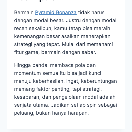
Bermain
Pyramid Bonanza
tidak harus
dengan modal besar. Justru dengan modal
receh sekalipun, kamu tetap bisa meraih
kemenangan besar asalkan menerapkan
strategi yang tepat. Mulai dari memahami
fitur game, bermain dengan sabar.
Hingga pandai membaca pola dan
momentum semua itu bisa jadi kunci
menuju keberhasilan. Ingat, keberuntungan
memang faktor penting, tapi strategi,
kesabaran, dan pengelolaan modal adalah
senjata utama. Jadikan setiap spin sebagai
peluang, bukan hanya harapan.