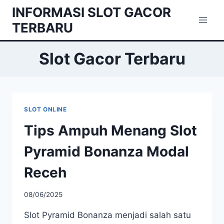
Skip
INFORMASI SLOT GACOR
to
TERBARU
content
Slot Gacor Terbaru
SLOT ONLINE
Tips Ampuh Menang Slot
Pyramid Bonanza Modal
Receh
08/06/2025
Slot Pyramid Bonanza menjadi salah satu