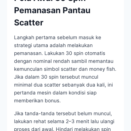
Pemanasan Pantau
Scatter
Langkah pertama sebelum masuk ke
strategi utama adalah melakukan
pemanasan. Lakukan 30 spin otomatis
dengan nominal rendah sambil memantau
kemunculan simbol scatter dan money fish.
Jika dalam 30 spin tersebut muncul
minimal dua scatter sebanyak dua kali, ini
pertanda mesin dalam kondisi siap
memberikan bonus.
Jika tanda-tanda tersebut belum muncul,
lakukan rehat selama 2–3 menit lalu ulangi
proses dari awal. Hindari melakukan spin