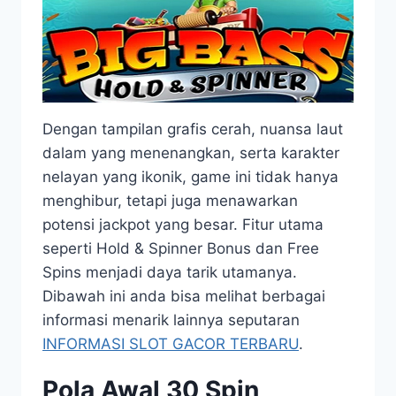
Dengan tampilan grafis cerah, nuansa laut
dalam yang menenangkan, serta karakter
nelayan yang ikonik, game ini tidak hanya
menghibur, tetapi juga menawarkan
potensi jackpot yang besar. Fitur utama
seperti Hold & Spinner Bonus dan Free
Spins menjadi daya tarik utamanya.
Dibawah ini anda bisa melihat berbagai
informasi menarik lainnya seputaran
INFORMASI SLOT GACOR TERBARU
.
Pola Awal 30 Spin