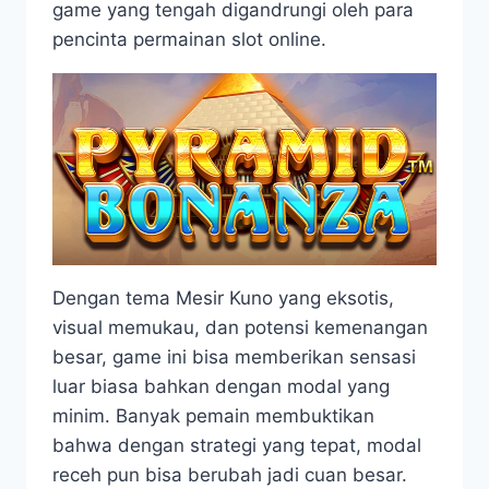
game yang tengah digandrungi oleh para
pencinta permainan slot online.
Dengan tema Mesir Kuno yang eksotis,
visual memukau, dan potensi kemenangan
besar, game ini bisa memberikan sensasi
luar biasa bahkan dengan modal yang
minim. Banyak pemain membuktikan
bahwa dengan strategi yang tepat, modal
receh pun bisa berubah jadi cuan besar.