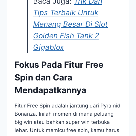
Baca Juga:
Trik Dan
Tips Terbaik Untuk
Menang Besar Di Slot
Golden Fish Tank 2
Gigablox
Fokus Pada Fitur Free
Spin dan Cara
Mendapatkannya
Fitur Free Spin adalah jantung dari Pyramid
Bonanza. Inilah momen di mana peluang
big win atau bahkan super win terbuka
lebar. Untuk memicu free spin, kamu harus