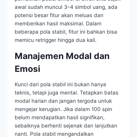
awal sudah muncul 3–4 simbol uang, ada
potensi besar fitur akan meluas dan
memberikan hasil maksimal. Dalam
beberapa pola stabil, fitur ini bahkan bisa
memicu retrigger hingga dua kali.
Manajemen Modal dan
Emosi
Kunci dari pola stabil ini bukan hanya
teknis, tetapi juga mental. Tetapkan batas
modal harian dan jangan tergoda untuk
mengejar kerugian. Jika dalam 100 spin
belum mendapatkan hasil signifikan,
sebaiknya berhenti sejenak dan lanjutkan
nanti. Pola stabil mengandalkan