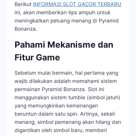
Berikut
INFORMASI SLOT GACOR TERBARU
ini, akan memberikan tips ampuh untuk
meningkatkan peluang menang di Pyramid
Bonanza.
Pahami Mekanisme dan
Fitur Game
Sebelum mulai bermain, hal pertama yang
wajib dilakukan adalah memahami sistem
permainan Pyramid Bonanza. Slot ini
menggunakan sistem tumble (simbol jatuh)
yang memungkinkan kemenangan
beruntun dalam satu spin. Artinya, sekali
menang, simbol pemenang akan hilang dan
digantikan oleh simbol baru, memberi