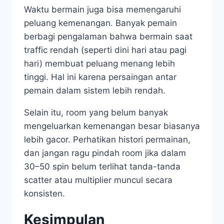
Waktu bermain juga bisa memengaruhi
peluang kemenangan. Banyak pemain
berbagi pengalaman bahwa bermain saat
traffic rendah (seperti dini hari atau pagi
hari) membuat peluang menang lebih
tinggi. Hal ini karena persaingan antar
pemain dalam sistem lebih rendah.
Selain itu, room yang belum banyak
mengeluarkan kemenangan besar biasanya
lebih gacor. Perhatikan histori permainan,
dan jangan ragu pindah room jika dalam
30–50 spin belum terlihat tanda-tanda
scatter atau multiplier muncul secara
konsisten.
Kesimpulan