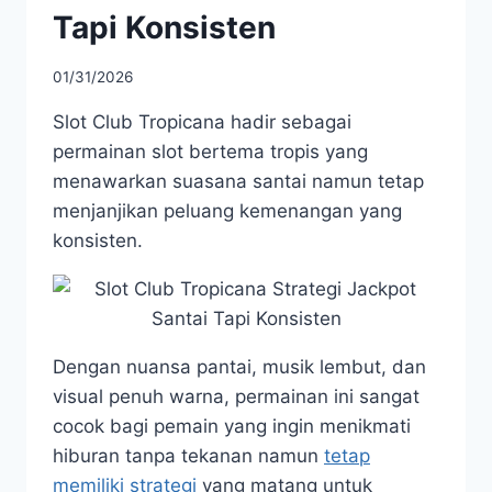
Tapi Konsisten
01/31/2026
Slot Club Tropicana hadir sebagai
permainan slot bertema tropis yang
menawarkan suasana santai namun tetap
menjanjikan peluang kemenangan yang
konsisten.
Dengan nuansa pantai, musik lembut, dan
visual penuh warna, permainan ini sangat
cocok bagi pemain yang ingin menikmati
hiburan tanpa tekanan namun
tetap
memiliki strategi
yang matang untuk