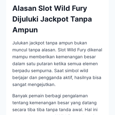
Alasan Slot Wild Fury
Dijuluki Jackpot Tanpa
Ampun
Julukan jackpot tanpa ampun bukan
muncul tanpa alasan. Slot Wild Fury dikenal
mampu memberikan kemenangan besar
dalam satu putaran ketika semua elemen
berpadu sempurna. Saat simbol wild
berjajar dan pengganda aktif, hasilnya bisa
sangat mengejutkan.
Banyak pemain berbagi pengalaman
tentang kemenangan besar yang datang
secara tiba tiba tanpa tanda awal. Hal ini