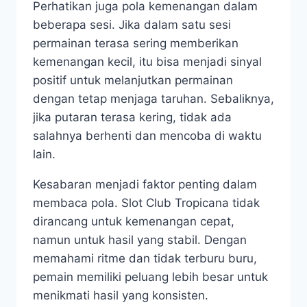
Perhatikan juga pola kemenangan dalam
beberapa sesi. Jika dalam satu sesi
permainan terasa sering memberikan
kemenangan kecil, itu bisa menjadi sinyal
positif untuk melanjutkan permainan
dengan tetap menjaga taruhan. Sebaliknya,
jika putaran terasa kering, tidak ada
salahnya berhenti dan mencoba di waktu
lain.
Kesabaran menjadi faktor penting dalam
membaca pola. Slot Club Tropicana tidak
dirancang untuk kemenangan cepat,
namun untuk hasil yang stabil. Dengan
memahami ritme dan tidak terburu buru,
pemain memiliki peluang lebih besar untuk
menikmati hasil yang konsisten.