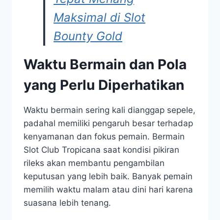
Maksimal di Slot
Bounty Gold
Waktu Bermain dan Pola
yang Perlu Diperhatikan
Waktu bermain sering kali dianggap sepele,
padahal memiliki pengaruh besar terhadap
kenyamanan dan fokus pemain. Bermain
Slot Club Tropicana saat kondisi pikiran
rileks akan membantu pengambilan
keputusan yang lebih baik. Banyak pemain
memilih waktu malam atau dini hari karena
suasana lebih tenang.