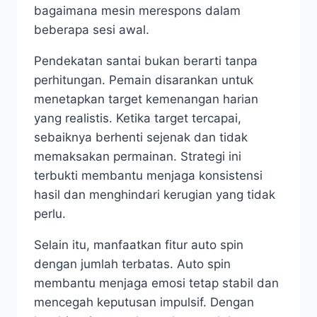
bagaimana mesin merespons dalam
beberapa sesi awal.
Pendekatan santai bukan berarti tanpa
perhitungan. Pemain disarankan untuk
menetapkan target kemenangan harian
yang realistis. Ketika target tercapai,
sebaiknya berhenti sejenak dan tidak
memaksakan permainan. Strategi ini
terbukti membantu menjaga konsistensi
hasil dan menghindari kerugian yang tidak
perlu.
Selain itu, manfaatkan fitur auto spin
dengan jumlah terbatas. Auto spin
membantu menjaga emosi tetap stabil dan
mencegah keputusan impulsif. Dengan