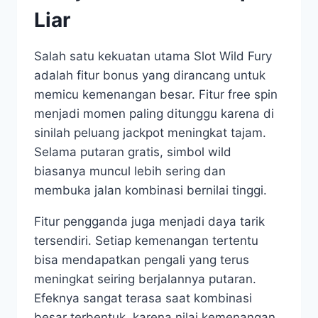
Liar
Salah satu kekuatan utama Slot Wild Fury
adalah fitur bonus yang dirancang untuk
memicu kemenangan besar. Fitur free spin
menjadi momen paling ditunggu karena di
sinilah peluang jackpot meningkat tajam.
Selama putaran gratis, simbol wild
biasanya muncul lebih sering dan
membuka jalan kombinasi bernilai tinggi.
Fitur pengganda juga menjadi daya tarik
tersendiri. Setiap kemenangan tertentu
bisa mendapatkan pengali yang terus
meningkat seiring berjalannya putaran.
Efeknya sangat terasa saat kombinasi
besar terbentuk, karena nilai kemenangan