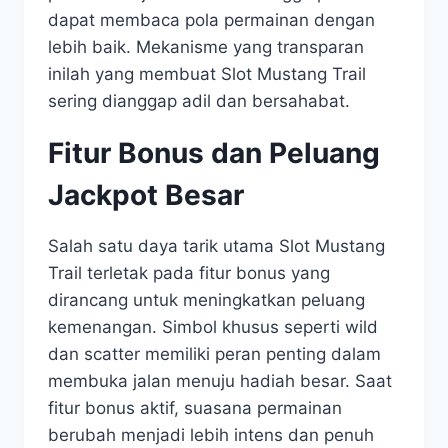
dapat membaca pola permainan dengan
lebih baik. Mekanisme yang transparan
inilah yang membuat Slot Mustang Trail
sering dianggap adil dan bersahabat.
Fitur Bonus dan Peluang
Jackpot Besar
Salah satu daya tarik utama Slot Mustang
Trail terletak pada fitur bonus yang
dirancang untuk meningkatkan peluang
kemenangan. Simbol khusus seperti wild
dan scatter memiliki peran penting dalam
membuka jalan menuju hadiah besar. Saat
fitur bonus aktif, suasana permainan
berubah menjadi lebih intens dan penuh