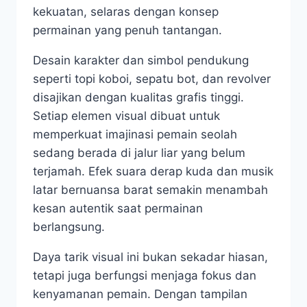
kekuatan, selaras dengan konsep
permainan yang penuh tantangan.
Desain karakter dan simbol pendukung
seperti topi koboi, sepatu bot, dan revolver
disajikan dengan kualitas grafis tinggi.
Setiap elemen visual dibuat untuk
memperkuat imajinasi pemain seolah
sedang berada di jalur liar yang belum
terjamah. Efek suara derap kuda dan musik
latar bernuansa barat semakin menambah
kesan autentik saat permainan
berlangsung.
Daya tarik visual ini bukan sekadar hiasan,
tetapi juga berfungsi menjaga fokus dan
kenyamanan pemain. Dengan tampilan