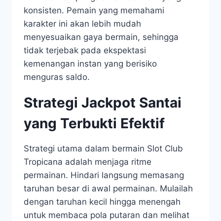
konsisten. Pemain yang memahami
karakter ini akan lebih mudah
menyesuaikan gaya bermain, sehingga
tidak terjebak pada ekspektasi
kemenangan instan yang berisiko
menguras saldo.
Strategi Jackpot Santai
yang Terbukti Efektif
Strategi utama dalam bermain Slot Club
Tropicana adalah menjaga ritme
permainan. Hindari langsung memasang
taruhan besar di awal permainan. Mulailah
dengan taruhan kecil hingga menengah
untuk membaca pola putaran dan melihat