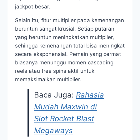
jackpot besar.
Selain itu, fitur multiplier pada kemenangan
beruntun sangat krusial. Setiap putaran
yang beruntun meningkatkan multiplier,
sehingga kemenangan total bisa meningkat
secara eksponensial. Pemain yang cermat
biasanya menunggu momen cascading
reels atau free spins aktif untuk
memaksimalkan multiplier.
Baca Juga:
Rahasia
Mudah Maxwin di
Slot Rocket Blast
Megaways