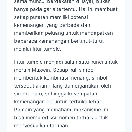
sama muncul berdekatan di layar, bukan
hanya pada garis tertentu. Hal ini membuat
setiap putaran memiliki potensi
kemenangan yang berbeda dan
memberikan peluang untuk mendapatkan
beberapa kemenangan berturut-turut
melalui fitur tumble.
Fitur tumble menjadi salah satu kunci untuk
meraih Maxwin. Setiap kali simbol
membentuk kombinasi menang, simbol
tersebut akan hilang dan digantikan oleh
simbol baru, sehingga kesempatan
kemenangan beruntun terbuka lebar.
Pemain yang memahami mekanisme ini
bisa memprediksi momen terbaik untuk
menyesuaikan taruhan.