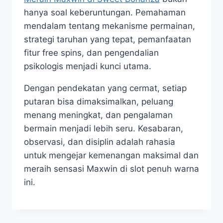
hanya soal keberuntungan. Pemahaman
mendalam tentang mekanisme permainan,
strategi taruhan yang tepat, pemanfaatan
fitur free spins, dan pengendalian
psikologis menjadi kunci utama.
Dengan pendekatan yang cermat, setiap
putaran bisa dimaksimalkan, peluang
menang meningkat, dan pengalaman
bermain menjadi lebih seru. Kesabaran,
observasi, dan disiplin adalah rahasia
untuk mengejar kemenangan maksimal dan
meraih sensasi Maxwin di slot penuh warna
ini.