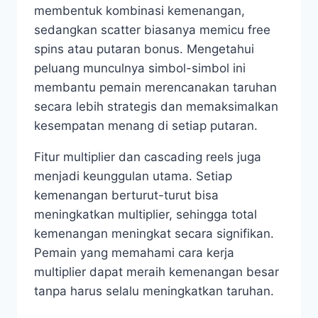
membentuk kombinasi kemenangan,
sedangkan scatter biasanya memicu free
spins atau putaran bonus. Mengetahui
peluang munculnya simbol-simbol ini
membantu pemain merencanakan taruhan
secara lebih strategis dan memaksimalkan
kesempatan menang di setiap putaran.
Fitur multiplier dan cascading reels juga
menjadi keunggulan utama. Setiap
kemenangan berturut-turut bisa
meningkatkan multiplier, sehingga total
kemenangan meningkat secara signifikan.
Pemain yang memahami cara kerja
multiplier dapat meraih kemenangan besar
tanpa harus selalu meningkatkan taruhan.