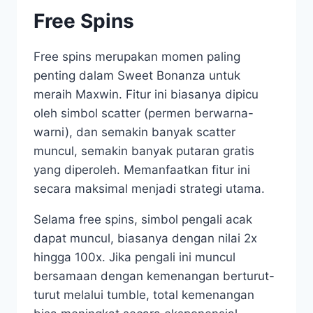
Free Spins
Free spins merupakan momen paling
penting dalam Sweet Bonanza untuk
meraih Maxwin. Fitur ini biasanya dipicu
oleh simbol scatter (permen berwarna-
warni), dan semakin banyak scatter
muncul, semakin banyak putaran gratis
yang diperoleh. Memanfaatkan fitur ini
secara maksimal menjadi strategi utama.
Selama free spins, simbol pengali acak
dapat muncul, biasanya dengan nilai 2x
hingga 100x. Jika pengali ini muncul
bersamaan dengan kemenangan berturut-
turut melalui tumble, total kemenangan