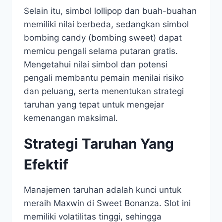
Selain itu, simbol lollipop dan buah-buahan
memiliki nilai berbeda, sedangkan simbol
bombing candy (bombing sweet) dapat
memicu pengali selama putaran gratis.
Mengetahui nilai simbol dan potensi
pengali membantu pemain menilai risiko
dan peluang, serta menentukan strategi
taruhan yang tepat untuk mengejar
kemenangan maksimal.
Strategi Taruhan Yang
Efektif
Manajemen taruhan adalah kunci untuk
meraih Maxwin di Sweet Bonanza. Slot ini
memiliki volatilitas tinggi, sehingga