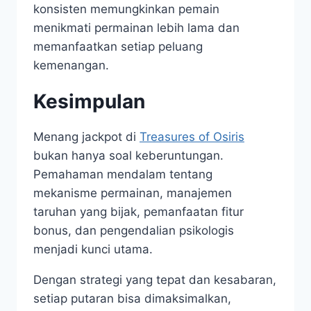
konsisten memungkinkan pemain
menikmati permainan lebih lama dan
memanfaatkan setiap peluang
kemenangan.
Kesimpulan
Menang jackpot di
Treasures of Osiris
bukan hanya soal keberuntungan.
Pemahaman mendalam tentang
mekanisme permainan, manajemen
taruhan yang bijak, pemanfaatan fitur
bonus, dan pengendalian psikologis
menjadi kunci utama.
Dengan strategi yang tepat dan kesabaran,
setiap putaran bisa dimaksimalkan,