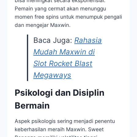
bisa meningkat secara eksponensial.
Pemain yang cermat akan menunggu
momen free spins untuk menumpuk pengali
dan mengejar Maxwin.
Baca Juga:
Rahasia
Mudah Maxwin di
Slot Rocket Blast
Megaways
Psikologi dan Disiplin
Bermain
Aspek psikologis sering menjadi penentu
keberhasilan meraih Maxwin. Sweet