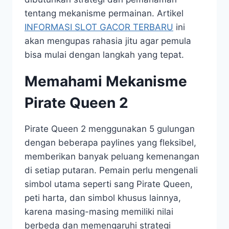
tentang mekanisme permainan. Artikel
INFORMASI SLOT GACOR TERBARU
ini
akan mengupas rahasia jitu agar pemula
bisa mulai dengan langkah yang tepat.
Memahami Mekanisme
Pirate Queen 2
Pirate Queen 2 menggunakan 5 gulungan
dengan beberapa paylines yang fleksibel,
memberikan banyak peluang kemenangan
di setiap putaran. Pemain perlu mengenali
simbol utama seperti sang Pirate Queen,
peti harta, dan simbol khusus lainnya,
karena masing-masing memiliki nilai
berbeda dan memengaruhi strategi