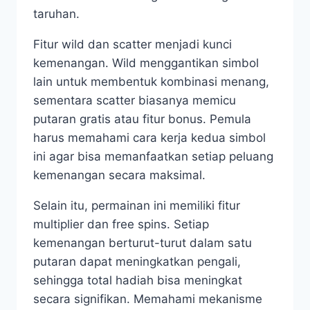
taruhan.
Fitur wild dan scatter menjadi kunci
kemenangan. Wild menggantikan simbol
lain untuk membentuk kombinasi menang,
sementara scatter biasanya memicu
putaran gratis atau fitur bonus. Pemula
harus memahami cara kerja kedua simbol
ini agar bisa memanfaatkan setiap peluang
kemenangan secara maksimal.
Selain itu, permainan ini memiliki fitur
multiplier dan free spins. Setiap
kemenangan berturut-turut dalam satu
putaran dapat meningkatkan pengali,
sehingga total hadiah bisa meningkat
secara signifikan. Memahami mekanisme