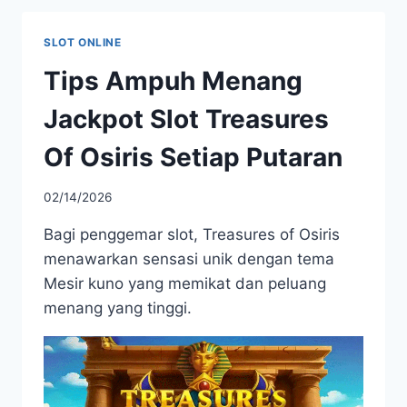
SLOT ONLINE
Tips Ampuh Menang
Jackpot Slot Treasures
Of Osiris Setiap Putaran
02/14/2026
Bagi penggemar slot, Treasures of Osiris
menawarkan sensasi unik dengan tema
Mesir kuno yang memikat dan peluang
menang yang tinggi.