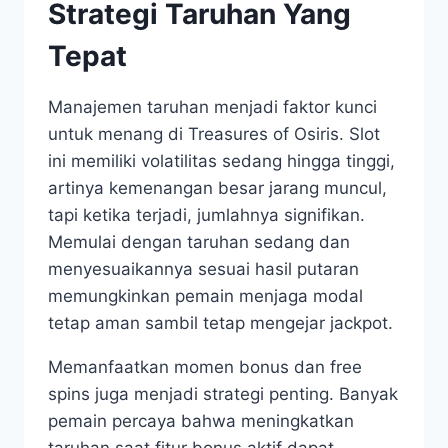
Strategi Taruhan Yang
Tepat
Manajemen taruhan menjadi faktor kunci
untuk menang di Treasures of Osiris. Slot
ini memiliki volatilitas sedang hingga tinggi,
artinya kemenangan besar jarang muncul,
tapi ketika terjadi, jumlahnya signifikan.
Memulai dengan taruhan sedang dan
menyesuaikannya sesuai hasil putaran
memungkinkan pemain menjaga modal
tetap aman sambil tetap mengejar jackpot.
Memanfaatkan momen bonus dan free
spins juga menjadi strategi penting. Banyak
pemain percaya bahwa meningkatkan